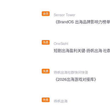
会员
Sensor Tower
《BrandOS 出海品牌影响力榜单
免费
OneSight
短剧出海盈利关键-扬帆出海·社
免费
扬帆出海社群快问快答
《2026出海游戏对接库》
免费
扬帆出海