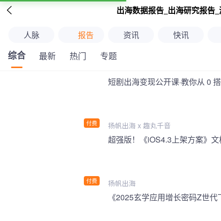

出海数据报告_出海研究报告_
人脉
报告
资讯
快讯
综合
最新
热门
专题
短剧出海变现公开课·教你从 0 
付费
扬帆出海 x 趣丸千音
付费
扬帆出海
《2025玄学应用增长密码Z世