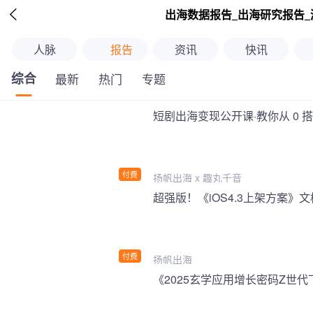

出海数据报告_出海研究报告_
人脉
报告
资讯
快讯
综合
最新
热门
专题
短剧出海变现公开课·教你从 0 
付费
扬帆出海 x 趣丸千音
付费
扬帆出海
《2025玄学应用增长密码Z世