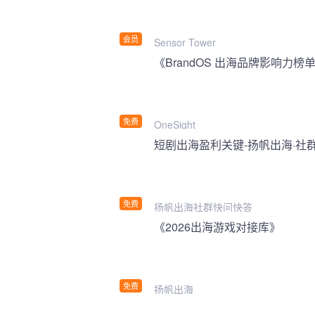
会员
Sensor Tower
《BrandOS 出海品牌影响力榜单
免费
OneSight
短剧出海盈利关键-扬帆出海·社
免费
扬帆出海社群快问快答
《2026出海游戏对接库》
免费
扬帆出海