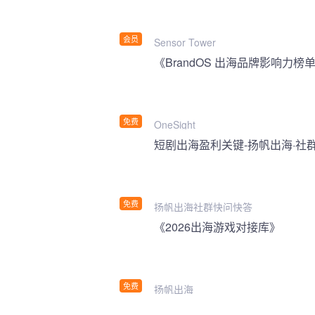
会员
Sensor Tower
《BrandOS 出海品牌影响力榜单
免费
OneSight
短剧出海盈利关键-扬帆出海·社
免费
扬帆出海社群快问快答
《2026出海游戏对接库》
免费
扬帆出海