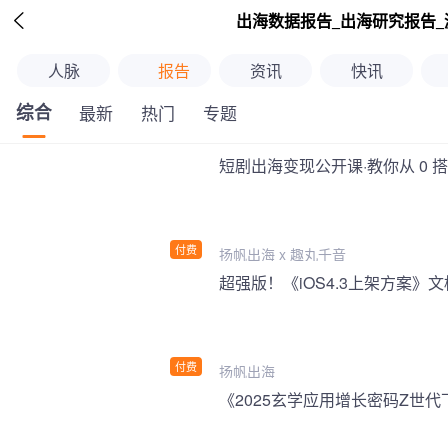

出海数据报告_出海研究报告_
人脉
报告
资讯
快讯
综合
最新
热门
专题
短剧出海变现公开课·教你从 0 
付费
扬帆出海 x 趣丸千音
付费
扬帆出海
《2025玄学应用增长密码Z世