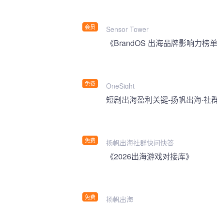
会员
Sensor Tower
《BrandOS 出海品牌影响力榜单
免费
OneSight
短剧出海盈利关键-扬帆出海·社
免费
扬帆出海社群快问快答
《2026出海游戏对接库》
免费
扬帆出海