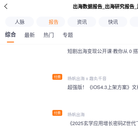

出海数据报告_出海研究报告_
人脉
报告
资讯
快讯
综合
最新
热门
专题
短剧出海变现公开课·教你从 0 
付费
扬帆出海 x 趣丸千音
付费
扬帆出海
《2025玄学应用增长密码Z世