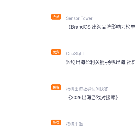
会员
Sensor Tower
《BrandOS 出海品牌影响力榜单
免费
OneSight
短剧出海盈利关键-扬帆出海·社
免费
扬帆出海社群快问快答
《2026出海游戏对接库》
免费
扬帆出海