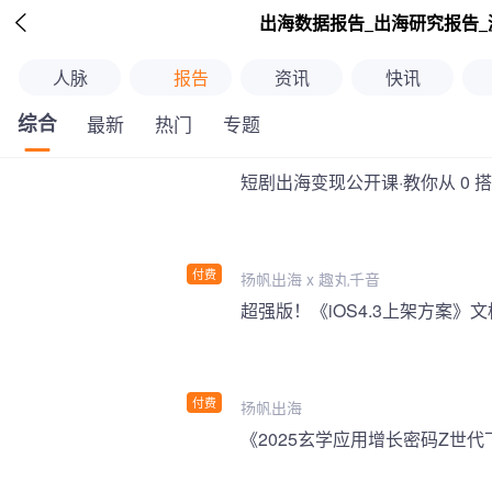

出海数据报告_出海研究报告_
人脉
报告
资讯
快讯
综合
最新
热门
专题
短剧出海变现公开课·教你从 0 
付费
扬帆出海 x 趣丸千音
付费
扬帆出海
《2025玄学应用增长密码Z世