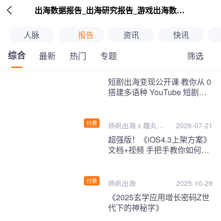

出海数据报告_出海研究报告_游戏出海数据报告_海外趋势分析-扬帆出海
人脉
报告
资讯
快讯
综合
筛选
最新
热门
专题
继续下拉刷新
短剧出海变现公开课·教你从 0
搭建多语种 YouTube 短剧频
道，把海外流量变现为第二收
入！
付费
扬帆出海 x 趣丸千
2026-07-21
音
超强版！《iOS4.3上架方案》
文档+视频 手把手教你如何一
次性过审！
付费
扬帆出海
2025-10-29
《2025玄学应用增长密码Z世
代下的神秘学》