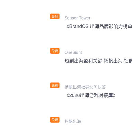
会员
Sensor Tower
《BrandOS 出海品牌影响力榜单
免费
OneSight
短剧出海盈利关键-扬帆出海·社
免费
扬帆出海社群快问快答
《2026出海游戏对接库》
免费
扬帆出海