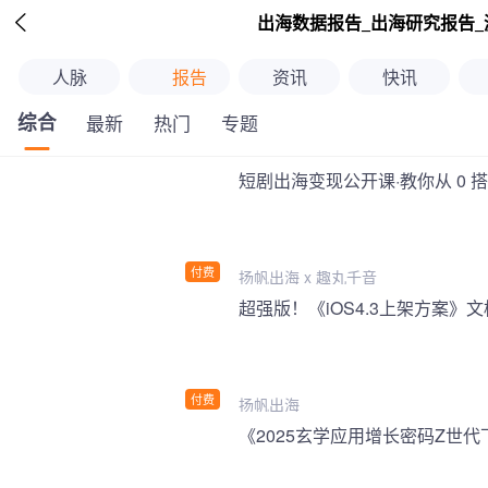

出海数据报告_出海研究报告_
人脉
报告
资讯
快讯
综合
最新
热门
专题
短剧出海变现公开课·教你从 0 
付费
扬帆出海 x 趣丸千音
付费
扬帆出海
《2025玄学应用增长密码Z世