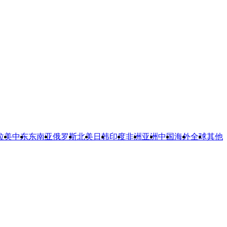
拉美
中东
东南亚
俄罗斯
北美
日韩
印度
非洲
亚洲
中国
海外
全球
其他