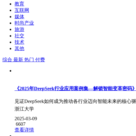
教育
互联网
媒体
时尚产业
旅游
社交
技术
其他
综合
最新
热门
付费
《2025年DeepSeek行业应用案例集—解锁智能变革密码
见证DeepSeek如何成为推动各行业迈向智能未来的核心
浙江大学
2025-03-09
6607
查看详情