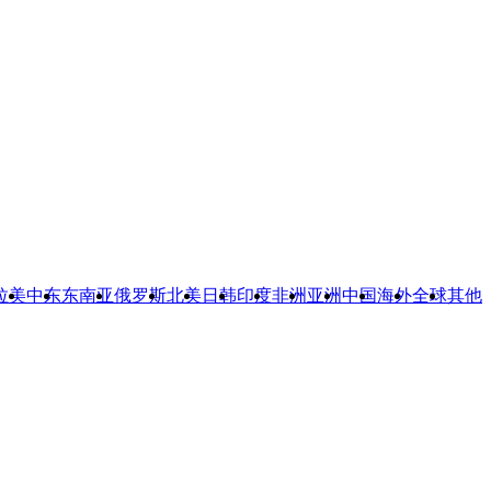
拉美
中东
东南亚
俄罗斯
北美
日韩
印度
非洲
亚洲
中国
海外
全球
其他