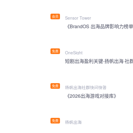
会员
Sensor Tower
《BrandOS 出海品牌影响力榜单
免费
OneSight
短剧出海盈利关键-扬帆出海·社
免费
扬帆出海社群快问快答
《2026出海游戏对接库》
免费
扬帆出海