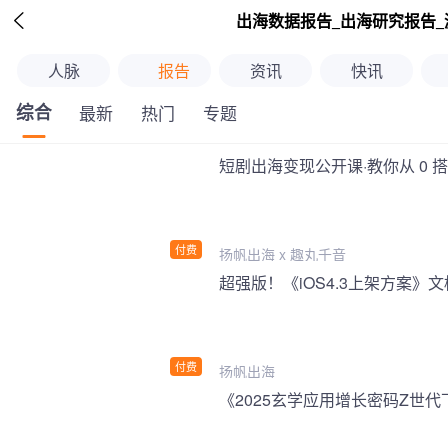

出海数据报告_出海研究报告_
人脉
报告
资讯
快讯
综合
最新
热门
专题
短剧出海变现公开课·教你从 0 
付费
扬帆出海 x 趣丸千音
付费
扬帆出海
《2025玄学应用增长密码Z世