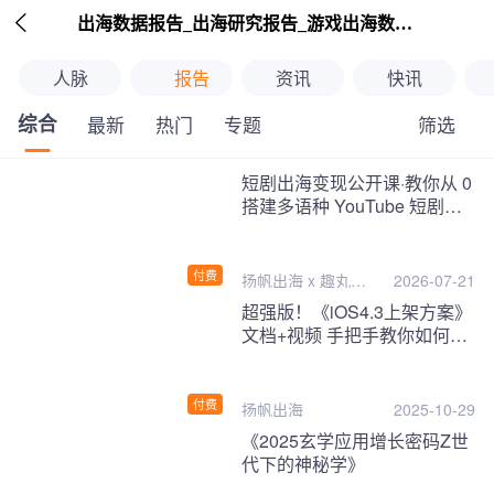

出海数据报告_出海研究报告_游戏出海数据报告_海外趋势分析-扬帆出海
人脉
报告
资讯
快讯
综合
筛选
最新
热门
专题
继续下拉刷新
短剧出海变现公开课·教你从 0
搭建多语种 YouTube 短剧频
道，把海外流量变现为第二收
入！
付费
扬帆出海 x 趣丸千
2026-07-21
音
超强版！《iOS4.3上架方案》
文档+视频 手把手教你如何一
次性过审！
付费
扬帆出海
2025-10-29
《2025玄学应用增长密码Z世
代下的神秘学》