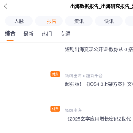

出海数据报告_出海研究报告_
人脉
报告
资讯
快讯
综合
最新
热门
专题
短剧出海变现公开课·教你从 0 
付费
扬帆出海 x 趣丸千音
付费
扬帆出海
《2025玄学应用增长密码Z世