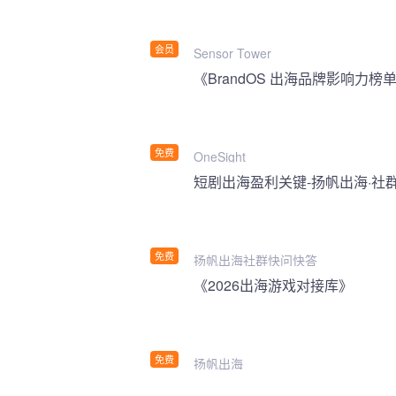
会员
Sensor Tower
《BrandOS 出海品牌影响力榜单
免费
OneSight
短剧出海盈利关键-扬帆出海·社
免费
扬帆出海社群快问快答
《2026出海游戏对接库》
免费
扬帆出海