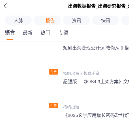

出海数据报告_出海研究报告_
人脉
报告
资讯
快讯
综合
最新
热门
专题
短剧出海变现公开课·教你从 0 
付费
扬帆出海 x 趣丸千音
付费
扬帆出海
《2025玄学应用增长密码Z世