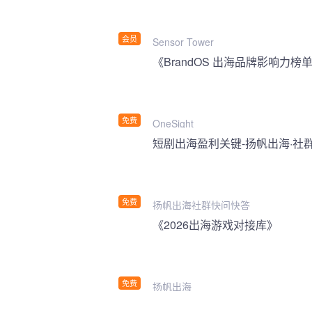
会员
Sensor Tower
《BrandOS 出海品牌影响力榜单
免费
OneSight
短剧出海盈利关键-扬帆出海·社
免费
扬帆出海社群快问快答
《2026出海游戏对接库》
免费
扬帆出海