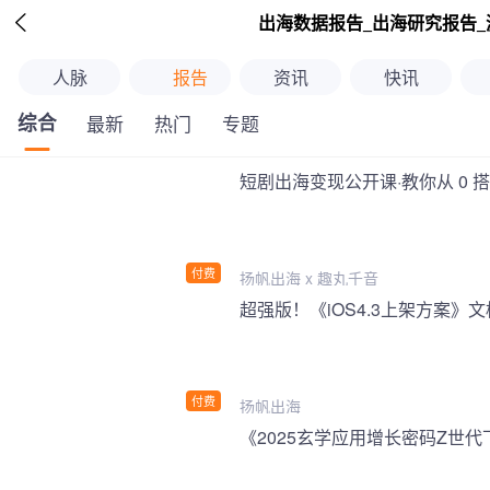

出海数据报告_出海研究报告_
人脉
报告
资讯
快讯
综合
最新
热门
专题
短剧出海变现公开课·教你从 0 
付费
扬帆出海 x 趣丸千音
付费
扬帆出海
《2025玄学应用增长密码Z世