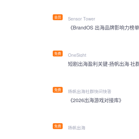
会员
Sensor Tower
《BrandOS 出海品牌影响力榜单
免费
OneSight
短剧出海盈利关键-扬帆出海·社
免费
扬帆出海社群快问快答
《2026出海游戏对接库》
免费
扬帆出海