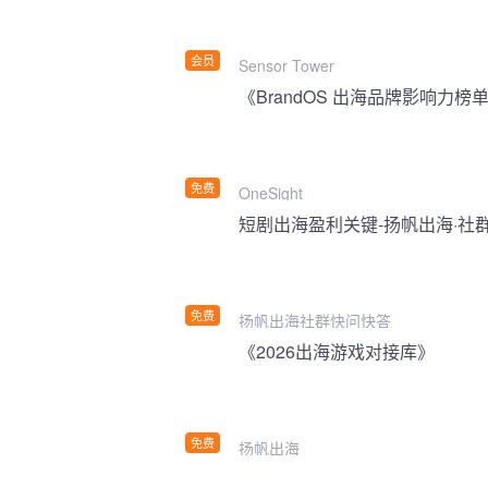
会员
Sensor Tower
《BrandOS 出海品牌影响力榜单
免费
OneSight
短剧出海盈利关键-扬帆出海·社
免费
扬帆出海社群快问快答
《2026出海游戏对接库》
免费
扬帆出海