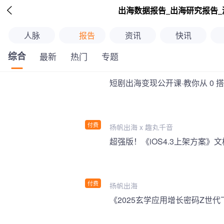

出海数据报告_出海研究报告_
人脉
报告
资讯
快讯
综合
最新
热门
专题
短剧出海变现公开课·教你从 0 
付费
扬帆出海 x 趣丸千音
付费
扬帆出海
《2025玄学应用增长密码Z世