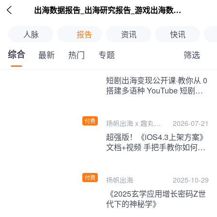

出海数据报告_出海研究报告_游戏出海数据报告_海外趋势分析-扬帆出海
人脉
报告
资讯
快讯
综合
筛选
最新
热门
专题
继续下拉刷新
短剧出海变现公开课·教你从 0
搭建多语种 YouTube 短剧频
道，把海外流量变现为第二收
入！
付费
扬帆出海 x 趣丸千
2026-07-21
音
超强版！《iOS4.3上架方案》
文档+视频 手把手教你如何一
次性过审！
付费
扬帆出海
2025-10-29
《2025玄学应用增长密码Z世
代下的神秘学》