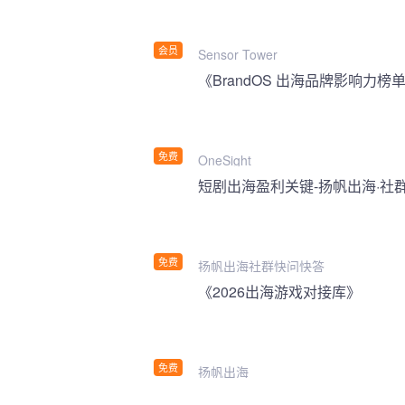
会员
Sensor Tower
《BrandOS 出海品牌影响力榜单
免费
OneSight
短剧出海盈利关键-扬帆出海·社
免费
扬帆出海社群快问快答
《2026出海游戏对接库》
免费
扬帆出海