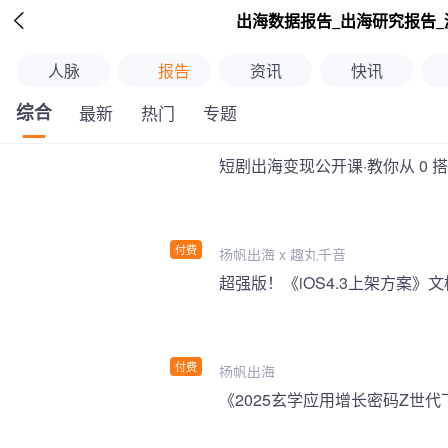

出海数据报告_出海研究报告_
人脉
报告
资讯
快讯
综合
最新
热门
专题
短剧出海变现公开课·教你从 0 
付费
扬帆出海 x 趣丸千音
付费
扬帆出海
《2025玄学应用增长密码Z世