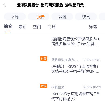

出海数据报告_出海研究报告_游戏出海数据报告_海外趋势分析-扬帆出海
人脉
报告
资讯
快讯
综合
筛选
最新
热门
专题
继续下拉刷新
短剧出海变现公开课·教你从 0
搭建多语种 YouTube 短剧频
道，把海外流量变现为第二收
入！
付费
扬帆出海 x 趣丸千
2026-07-21
音
超强版！《iOS4.3上架方案》
文档+视频 手把手教你如何一
次性过审！
付费
扬帆出海
2025-10-29
《2025玄学应用增长密码Z世
代下的神秘学》