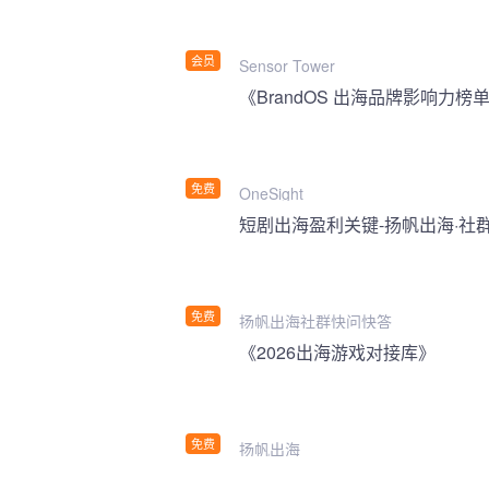
会员
Sensor Tower
《BrandOS 出海品牌影响力榜单
免费
OneSight
短剧出海盈利关键-扬帆出海·社
免费
扬帆出海社群快问快答
《2026出海游戏对接库》
免费
扬帆出海