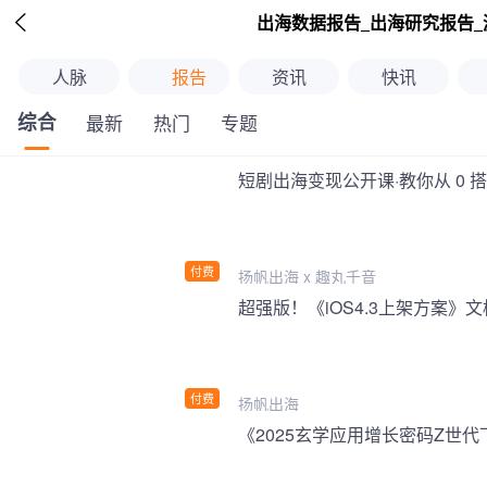

出海数据报告_出海研究报告_
人脉
报告
资讯
快讯
综合
最新
热门
专题
短剧出海变现公开课·教你从 0 
付费
扬帆出海 x 趣丸千音
付费
扬帆出海
《2025玄学应用增长密码Z世