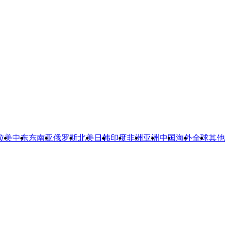
拉美
中东
东南亚
俄罗斯
北美
日韩
印度
非洲
亚洲
中国
海外
全球
其他