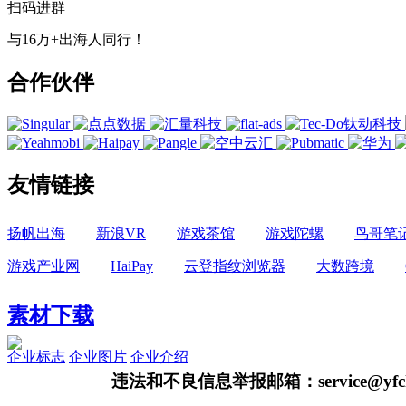
扫码进群
与16万+出海人同行！
合作伙伴
友情链接
扬帆出海
新浪VR
游戏茶馆
游戏陀螺
鸟哥笔
游戏产业网
HaiPay
云登指纹浏览器
大数跨境
素材下载
企业标志
企业图片
企业介绍
违法和不良信息举报邮箱：service@yfch