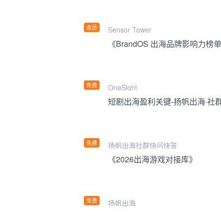
会员
Sensor Tower
《BrandOS 出海品牌影响力榜单
免费
OneSight
短剧出海盈利关键-扬帆出海·社
免费
扬帆出海社群快问快答
《2026出海游戏对接库》
免费
扬帆出海