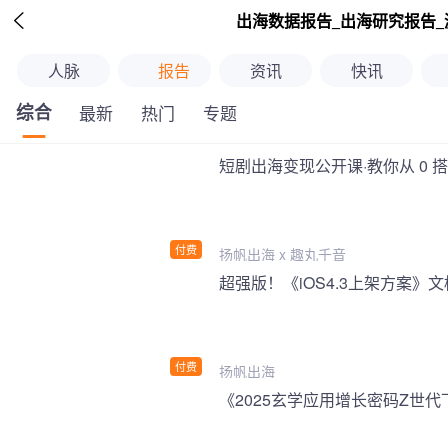

出海数据报告_出海研究报告_
人脉
报告
资讯
快讯
综合
最新
热门
专题
短剧出海变现公开课·教你从 0 
付费
扬帆出海 x 趣丸千音
付费
扬帆出海
《2025玄学应用增长密码Z世