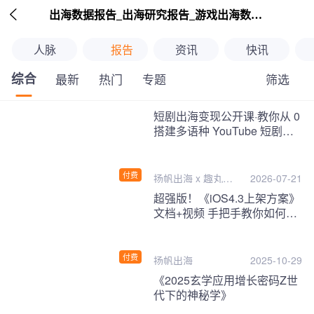

出海数据报告_出海研究报告_游戏出海数据报告_海外趋势分析-扬帆出海
人脉
报告
资讯
快讯
综合
筛选
最新
热门
专题
继续下拉刷新
短剧出海变现公开课·教你从 0
搭建多语种 YouTube 短剧频
道，把海外流量变现为第二收
入！
付费
扬帆出海 x 趣丸千
2026-07-21
音
超强版！《iOS4.3上架方案》
文档+视频 手把手教你如何一
次性过审！
付费
扬帆出海
2025-10-29
《2025玄学应用增长密码Z世
代下的神秘学》