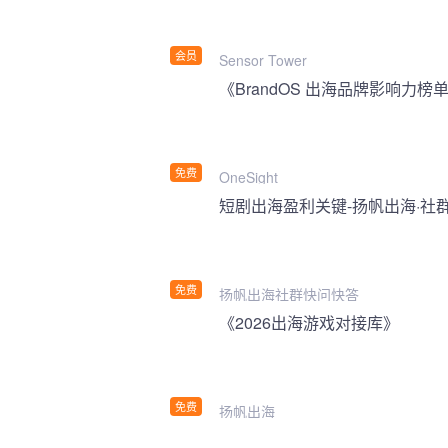
会员
Sensor Tower
《BrandOS 出海品牌影响力榜单
免费
OneSight
短剧出海盈利关键-扬帆出海·社
免费
扬帆出海社群快问快答
《2026出海游戏对接库》
免费
扬帆出海