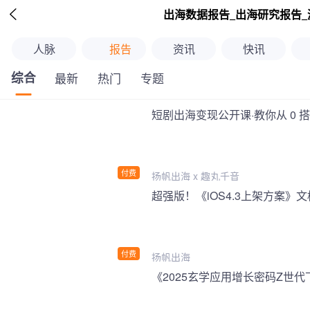

出海数据报告_出海研究报告_
人脉
报告
资讯
快讯
综合
最新
热门
专题
短剧出海变现公开课·教你从 0 
付费
扬帆出海 x 趣丸千音
付费
扬帆出海
《2025玄学应用增长密码Z世