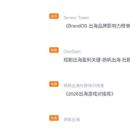
会员
Sensor Tower
《BrandOS 出海品牌影响力榜单
免费
OneSight
短剧出海盈利关键-扬帆出海·社
免费
扬帆出海社群快问快答
《2026出海游戏对接库》
免费
扬帆出海