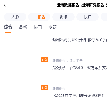

出海数据报告_出海研究报告_
人脉
报告
资讯
快讯
综合
最新
热门
专题
短剧出海变现公开课·教你从 0 
付费
扬帆出海 x 趣丸千音
付费
扬帆出海
《2025玄学应用增长密码Z世