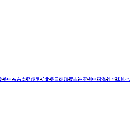
拉美
中东
东南亚
俄罗斯
北美
日韩
印度
非洲
亚洲
中国
海外
全球
其他