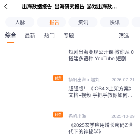

出海数据报告_出海研究报告_游戏出海数据报告_海外趋势分析-扬帆出海
人脉
报告
资讯
快讯
综合
筛选
最新
热门
专题
继续下拉刷新
短剧出海变现公开课·教你从 0
搭建多语种 YouTube 短剧频
道，把海外流量变现为第二收
入！
付费
扬帆出海 x 趣丸千
2026-07-21
音
超强版！《iOS4.3上架方案》
文档+视频 手把手教你如何一
次性过审！
付费
扬帆出海
2025-10-29
《2025玄学应用增长密码Z世
代下的神秘学》