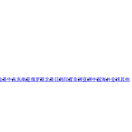
拉美
中东
东南亚
俄罗斯
北美
日韩
印度
非洲
亚洲
中国
海外
全球
其他