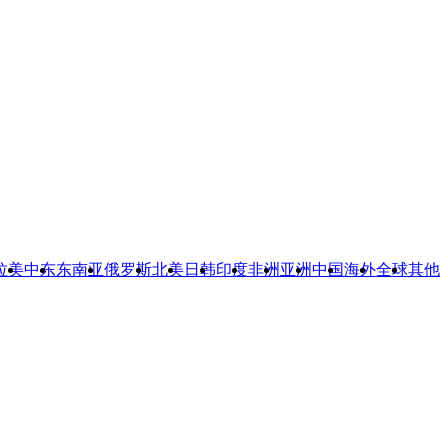
拉美
中东
东南亚
俄罗斯
北美
日韩
印度
非洲
亚洲
中国
海外
全球
其他