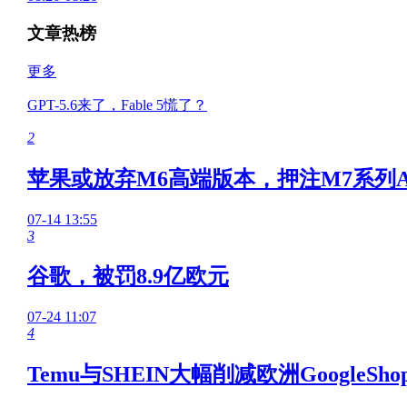
文章热榜
更多
GPT-5.6来了，Fable 5慌了？
2
苹果或放弃M6高端版本，押注M7系列A
07-14 13:55
3
谷歌，被罚8.9亿欧元
07-24 11:07
4
Temu与SHEIN大幅削减欧洲GoogleSho