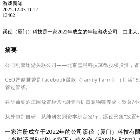
游戏新知
2025-12-03 11:12
13462
蹊径（厦门）科技是一家2022年成立的年轻游戏公司，由北大
摘要
公司刚获途游关联公司——北京雪境科技30%股权投资，
CEO严越君曾是Facebook爆款《Family Farm
管过管线。
在研葡萄酒庄园放置经营+剧情向机器宠物猫养成；软著/小程序
从外包到自研、从纯研发到资本绑定发行，蹊径已集“放置
一家注册成立于2022年的公司蹊径（厦门）科技有
（当时还属FunPlus旗下）
成名作《Family Fa