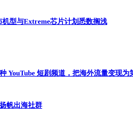
布机型与Extreme芯片计划悉数搁浅
种 YouTube 短剧频道，把海外流量变现
-扬帆出海社群