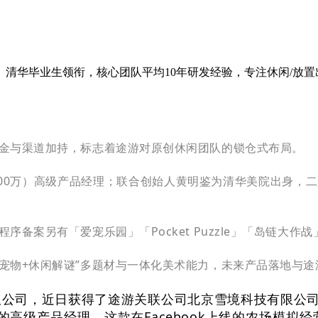
、清华毕业生领衔，核心团队平均10年研发经验，专注休闲/放
资金与渠道加持，标志着途游对原创休闲团队的锁仓式布局。
》（月活1500万）高级产品经理；联合创始人黄明鉴为清华美院出
备案另有「爱宠乐园」「Pocket Puzzle」「岛链大作
+宠物+休闲解谜”多题材与一体化美术能力，未来产品落地与
限公司，近日获得了途游关联公司北京雪境科技有限公
rm》的高级产品经理，这款在Facebook上线的农场模