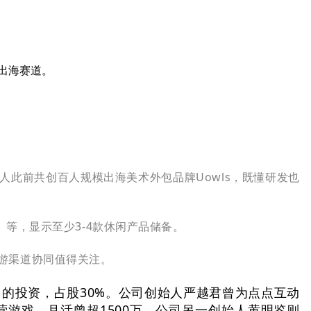
置出海赛道。
身，二人此前共创百人规模出海美术外包品牌Uowls，既懂研发也
战」等，显示至少3-4款休闲产品储备。
途游渠道协同值得关注。
司的投资，占股30%。公司创始人严越君曾为点点互动
拟经营游戏，月活曾超1500万。公司另一创始人黄明鉴则