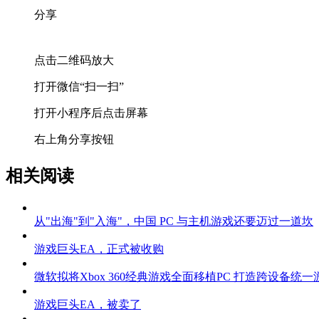
分享
点击二维码放大
打开微信“扫一扫”
打开小程序后点击屏幕
右上角分享按钮
相关阅读
从"出海"到"入海"，中国 PC 与主机游戏还要迈过一道坎
游戏巨头EA，正式被收购
微软拟将Xbox 360经典游戏全面移植PC 打造跨设备统
游戏巨头EA，被卖了