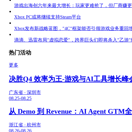
游戏出海创六年来最大增长：玩家更难抢了，但厂商赚更
Xbox PC或将继续支持Steam平台
Xbox发布新战略蓝图，"4C"框架能否引领游戏业务重回
滴滴、迅雷布局"虚拟恋爱"，跨界巨头们即将杀入"乙游"
热门活动
更多
决胜Q4 效率为王-游戏与AI工具增长峰
广东省 · 深圳市
08.25-08.25
从 Demo 到 Revenue：AI Agent G
浙江省 · 杭州市
08.26-08.26