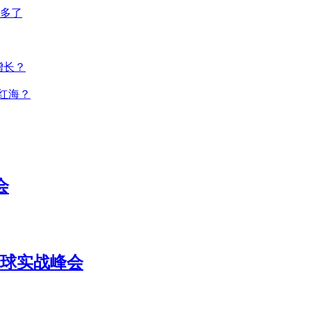
多了
增长？
红海？
会
TM全球实战峰会