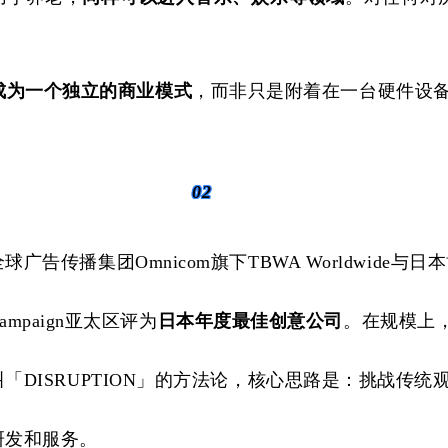
成为一个独立的商业模式
，而非只是附着在一台硬件设
02
全球广告传播集团Omnicom旗下TBWA Worldwid
ampaign亚太区评为
日本年度最佳创意公司
。在规模上
叫「
DISRUPTION」的方法论，核心思路是
：挑战传统
研发
和
服务
。