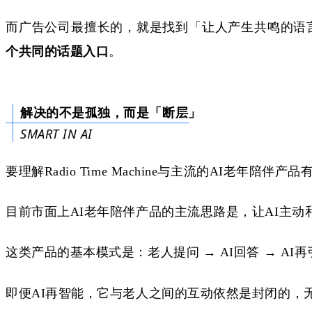
而
广告
公司最
擅长的，
就
是找到「让人产生共鸣的语
个共同的话题入口
。
解决的不是孤独，而是「断层」
SMART IN AI
要理解
Radio Time Machine与主流的AI老年陪
目前市面上
AI老年陪伴产品的主流思路是，让AI主
这类产品的基本模式是：老人提问
→ AI回答 → A
即便
AI再智能，它与老人之间的互动依然是封闭的，