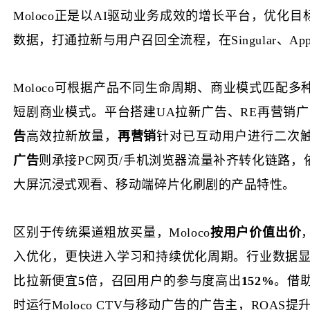
Moloco正是以AI驱动业务成效的增长平台，优化
数据，打通拉新与用户召回全流程，在
Singular
Moloco可根据产品不同生命周期、商业模式匹配
短剧商业模式。平台搭建UA拉新广告、RE再营销广
告
高效拉新放量，
再营销
针对已互动用户进行二次
广告
则
承接
PC网页/手机浏览器流量补齐转化链路
大屏沉浸式观看、移动端碎片化刷剧的产品特性。
区别于传统渠道粗放买量，
Moloco
按用户价值出价
入优化，更快进入学习和持续优化周期。行业数据
比拉新便宜
5
倍，召回用户的参与度高出
152%
。借
时运行
Moloco CTV与移动广告的广告主，ROAS提