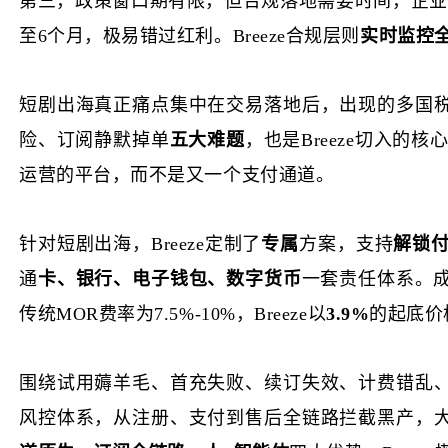
第三，
政策窗口期有限，但合规落地需要时间，企业
至6个月，极易错过红利。Breeze合规层则
实时监控
短剧出海真正痛点集中在交易落地后，出现的多国
险、订阅静默掉单
五大难题
，也是
Breeze切入的核心
运营的平台，而不是又一个支付通道。
针对短剧出海，
Breeze定制了
专属
方案，支持
解锁
通
卡、银行、电子钱包、数字货币
一套责任体系。
传统MOR费率为7.5%-10%，Breeze以
3.9%
的起底价
围绕试用薅羊毛、首充失败、续订失效、计费错乱
风控体系，从注册、支付到售后全链路拦截黑产，