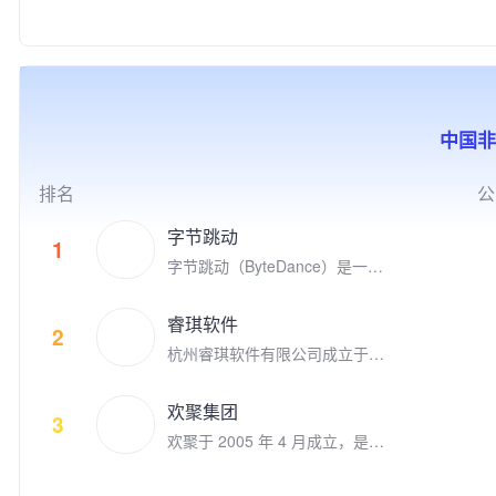
联盟S9的世界冠军FPX电子竞
家高新技术企业、中关村高新技
产学研结合、全球化布局，以及
度游戏，目标是打造高质量的跨
技俱乐部。
术企业，并荣获2018年“首都文
公益实践等方式，推动游戏成为
平台游戏，致力于给全球玩家提
化企业30佳”、2019年北京市非
助推前沿科技发展、优秀文化弘
供极致的娱乐体验。 代表的自
公党建示范单位，以及2020年
扬、创新人才孵化、社会公益增
研和发行游戏有《Family Far
北京民营企业文化产业百强、中
效的重要驱动力，为产业和社会
m》、《Family Farm Adventur
小企业百强、科技创新百强等荣
的发展创造更多突破性与建设性
e》、《Idle Mafia》、《Drago
中国非
誉。 公司先后推出了《时尚人
的价值。同时，腾讯游戏也积极
nscapes Adventure》、《小冰
生》《超级名模》《梦幻精灵
推动电子竞技产业的发展，与全
冰传奇》、《阿瓦隆之王》、
谷》《梦幻蛋糕店》《冰雪奇
球合作伙伴一起共同构建开放、
《火枪纪元》等。点点互动现在
排名
公
缘：冰纷乐》《飞屋消消消》以
协同、共荣共生的产业生态，为
隶属于上市公司世纪华通集团，
及《宾果消消消》等多款手游。
用户创造高品质数字生活体验。
世纪华通是国内A股市值最高的
字节跳动
1
明星产品《宾果消消消》自201
游戏公司。 点点互动一直在全
字节跳动（ByteDance）是一家
4年上线以来累计注册用户数超
球游戏市场积极寻找具有创新和
成立于2012年3月的全球科技公
过3.09亿，最高月度活跃用户数
破局能力的合作伙伴来获得共
司，其产品和服务已覆盖全球1
接近4,000万，用户遍及国内外
睿琪软件
赢。点点互动是韩国最大的游戏
50个国家和地区、75个语种。
2
多个国家和地区，并获得过“201
平台Kakao Games （2020年9
杭州睿琪软件有限公司成立于2
9年度中国十大最受欢迎原创移
月上市）的早期投资者，投资了
009年，专注于用人工智能技术
动游戏"等多项业内大奖。
体育类别创新游戏的Nifty Game
把生活变得更美好。在计算机视
欢聚集团
s，叙事类创新游戏公司 Doria
觉和自然语言理解领域积累深
3
n， 同时点点互动也是电子竞技
欢聚于 2005 年 4 月成立，是一
厚。旗下拥有数款用户数上亿并
的积极参与者，参与投资了英雄
家全球领先的社交媒体企业。欢
快速增长的移动应用。自2015
联盟S9的世界冠军FPX电子竞
聚旗下运营多款社交娱乐产品，
年以来被苹果AppStore和Googl