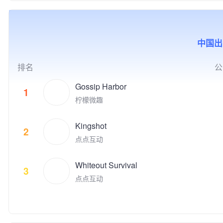
的社交互动，增强用户之间的亲
化企业30佳”、2019年北京市非
球游戏收入榜名列前茅。 点点
的价值。同时，腾讯游戏也积极
密社交关系。我们希望，用户除
公党建示范单位，以及2020年
互动的游戏品类覆盖休闲和中重
推动电子竞技产业的发展，与全
了从产品中获得娱乐消遣之外，
北京民营企业文化产业百强、中
度游戏，目标是打造高质量的跨
球合作伙伴一起共同构建开放、
通过社交互动，感知到链接、归
小企业百强、科技创新百强等荣
平台游戏，致力于给全球玩家提
协同、共荣共生的产业生态，为
属感和满足感。
中国出
誉。 公司先后推出了《时尚人
供极致的娱乐体验。 代表的自
用户创造高品质数字生活体验。
生》《超级名模》《梦幻精灵
研和发行游戏有《Family Far
谷》《梦幻蛋糕店》《冰雪奇
m》、《Family Farm Adventur
排名
公
缘：冰纷乐》《飞屋消消消》以
e》、《Idle Mafia》、《Drago
及《宾果消消消》等多款手游。
nscapes Adventure》、《小冰
Gossip Harbor
1
明星产品《宾果消消消》自201
冰传奇》、《阿瓦隆之王》、
柠檬微趣
4年上线以来累计注册用户数超
《火枪纪元》等。点点互动现在
过3.09亿，最高月度活跃用户数
隶属于上市公司世纪华通集团，
接近4,000万，用户遍及国内外
Kingshot
世纪华通是国内A股市值最高的
2
多个国家和地区，并获得过“201
游戏公司。 点点互动一直在全
点点互动
9年度中国十大最受欢迎原创移
球游戏市场积极寻找具有创新和
动游戏"等多项业内大奖。
破局能力的合作伙伴来获得共
Whiteout Survival
赢。点点互动是韩国最大的游戏
3
平台Kakao Games （2020年9
点点互动
月上市）的早期投资者，投资了
体育类别创新游戏的Nifty Game
s，叙事类创新游戏公司 Doria
n， 同时点点互动也是电子竞技