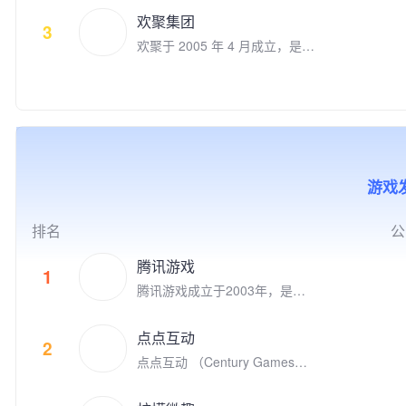
把生活变得更美好。在计算机视
欢聚集团
觉和自然语言理解领域积累深
3
欢聚于 2005 年 4 月成立，是一
厚。旗下拥有数款用户数上亿并
家全球领先的社交媒体企业。欢
快速增长的移动应用。自2015
聚旗下运营多款社交娱乐产品，
年以来被苹果AppStore和Googl
包括Bigo Live直播、Likee短视
e Play专题推荐200余次。是Ap
频、Hago休闲小游戏社交、即
ple, Google, Facebook全球合
时通讯等。我们坚持“以视频内
作伙伴。 我们的人工智能移动
容，连接你我，丰富生活”为使
应用涵盖了生活工具、自然教
命，让用户通过线上多媒体实现
育、图像生成等多个领域，拥有
游戏发
实时互动，为全球用户创建了活
全球范围内广泛的用户基础。在
跃的社区。 2012 年 11 月，欢
移动应用出海领域，睿琪在非游
聚在美国纳斯达克上市（NASD
戏类应用榜单中排名TOP 5，近
排名
公
AQ：YY）。截止至2020年12
10款App领域排名第一。特别是
月，欢聚集团员工超过 7,900
在欧美市场，我们的总用户规模
腾讯游戏
1
人，在全球各地超过30个城市
已突破2亿，彰显了强大的市场
腾讯游戏成立于2003年，是全
设有办公室，包括新加坡、广
影响力和用户认可度。
球领先的游戏研发和运营商。作
州、上海、北京、洛杉矶、帕洛
为“超级数字场景”理念的倡导者
阿尔托、伦敦、雅加达、东京、
点点互动
和实践者，腾讯游戏高度关注和
2
开罗、安曼等。我们全球共有6
点点互动 （Century Games）
重视未成年人的健康发展，并致
个研发中心，超过44%的员工为
是专注游戏研发和发行的全球化
力于通过技术创新、创意激发、
研发人员。 以人工智能技术为
娱乐公司，在全球四大洲八个国
产学研结合、全球化布局，以及