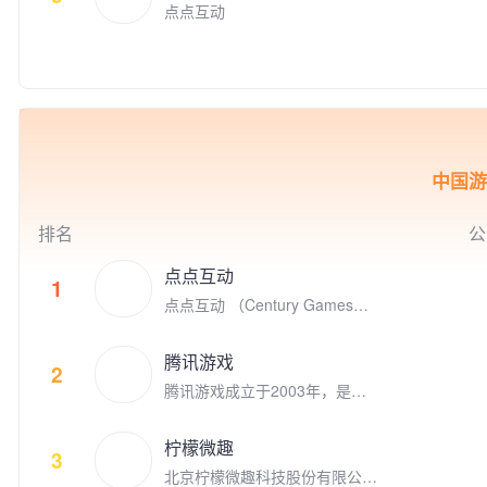
平台Kakao Games （2020年9
点点互动
月上市）的早期投资者，投资了
体育类别创新游戏的Nifty Game
s，叙事类创新游戏公司 Doria
n， 同时点点互动也是电子竞技
的积极参与者，参与投资了英雄
联盟S9的世界冠军FPX电子竞
技俱乐部。
中国游
排名
公
点点互动
1
点点互动 （Century Games）
是专注游戏研发和发行的全球化
娱乐公司，在全球四大洲八个国
腾讯游戏
家拥有千余名才华横溢的员工。
2
腾讯游戏成立于2003年，是全
点点互动创立于2010年，从Fac
球领先的游戏研发和运营商。作
ebook社交游戏到手机游戏平台
为“超级数字场景”理念的倡导者
苹果App Store和谷歌 Google P
柠檬微趣
和实践者，腾讯游戏高度关注和
3
lay, 点点互动一直在中国厂商全
北京柠檬微趣科技股份有限公司
重视未成年人的健康发展，并致
球游戏收入榜名列前茅。 点点