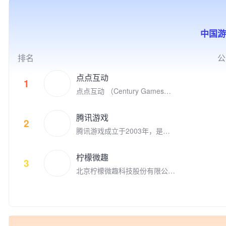
的积极参与者，参与投资了英雄
联盟S9的世界冠军FPX电子竞
技俱乐部。
中国游
排名
公
点点互动
1
点点互动 （Century Games）
是专注游戏研发和发行的全球化
娱乐公司，在全球四大洲八个国
腾讯游戏
家拥有千余名才华横溢的员工。
2
腾讯游戏成立于2003年，是全
点点互动创立于2010年，从Fac
球领先的游戏研发和运营商。作
ebook社交游戏到手机游戏平台
为“超级数字场景”理念的倡导者
苹果App Store和谷歌 Google P
柠檬微趣
和实践者，腾讯游戏高度关注和
3
lay, 点点互动一直在中国厂商全
北京柠檬微趣科技股份有限公司
重视未成年人的健康发展，并致
球游戏收入榜名列前茅。 点点
于2008年8月在北京成立，是国
力于通过技术创新、创意激发、
互动的游戏品类覆盖休闲和中重
家高新技术企业、中关村高新技
产学研结合、全球化布局，以及
度游戏，目标是打造高质量的跨
术企业，并荣获2018年“首都文
公益实践等方式，推动游戏成为
平台游戏，致力于给全球玩家提
化企业30佳”、2019年北京市非
助推前沿科技发展、优秀文化弘
供极致的娱乐体验。 代表的自
公党建示范单位，以及2020年
扬、创新人才孵化、社会公益增
研和发行游戏有《Family Far