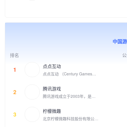
于2008年8月在北京成立，是国
力于通过技术创新、创意激发、
互动的游戏品类覆盖休闲和中重
家高新技术企业、中关村高新技
产学研结合、全球化布局，以及
度游戏，目标是打造高质量的跨
术企业，并荣获2018年“首都文
公益实践等方式，推动游戏成为
平台游戏，致力于给全球玩家提
化企业30佳”、2019年北京市非
助推前沿科技发展、优秀文化弘
供极致的娱乐体验。 代表的自
公党建示范单位，以及2020年
扬、创新人才孵化、社会公益增
研和发行游戏有《Family Far
北京民营企业文化产业百强、中
效的重要驱动力，为产业和社会
m》、《Family Farm Adventur
小企业百强、科技创新百强等荣
的发展创造更多突破性与建设性
e》、《Idle Mafia》、《Drago
中国游
誉。 公司先后推出了《时尚人
的价值。同时，腾讯游戏也积极
nscapes Adventure》、《小冰
生》《超级名模》《梦幻精灵
推动电子竞技产业的发展，与全
冰传奇》、《阿瓦隆之王》、
谷》《梦幻蛋糕店》《冰雪奇
球合作伙伴一起共同构建开放、
《火枪纪元》等。点点互动现在
排名
公
缘：冰纷乐》《飞屋消消消》以
协同、共荣共生的产业生态，为
隶属于上市公司世纪华通集团，
及《宾果消消消》等多款手游。
用户创造高品质数字生活体验。
世纪华通是国内A股市值最高的
点点互动
1
明星产品《宾果消消消》自201
游戏公司。 点点互动一直在全
点点互动 （Century Games）
4年上线以来累计注册用户数超
球游戏市场积极寻找具有创新和
是专注游戏研发和发行的全球化
过3.09亿，最高月度活跃用户数
破局能力的合作伙伴来获得共
娱乐公司，在全球四大洲八个国
接近4,000万，用户遍及国内外
腾讯游戏
赢。点点互动是韩国最大的游戏
家拥有千余名才华横溢的员工。
2
多个国家和地区，并获得过“201
平台Kakao Games （2020年9
腾讯游戏成立于2003年，是全
点点互动创立于2010年，从Fac
9年度中国十大最受欢迎原创移
月上市）的早期投资者，投资了
球领先的游戏研发和运营商。作
ebook社交游戏到手机游戏平台
动游戏"等多项业内大奖。
体育类别创新游戏的Nifty Game
为“超级数字场景”理念的倡导者
苹果App Store和谷歌 Google P
柠檬微趣
s，叙事类创新游戏公司 Doria
和实践者，腾讯游戏高度关注和
3
lay, 点点互动一直在中国厂商全
n， 同时点点互动也是电子竞技
北京柠檬微趣科技股份有限公司
重视未成年人的健康发展，并致
球游戏收入榜名列前茅。 点点
的积极参与者，参与投资了英雄
于2008年8月在北京成立，是国
力于通过技术创新、创意激发、
互动的游戏品类覆盖休闲和中重