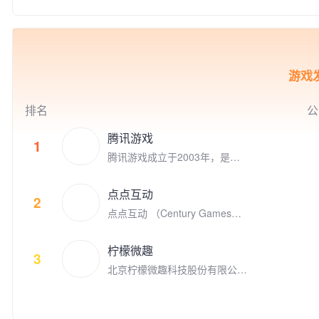
技俱乐部。
包括Bigo Live直播、Likee短视
e Play专题推荐200余次。是Ap
频、Hago休闲小游戏社交、即
ple, Google, Facebook全球合
时通讯等。我们坚持“以视频内
作伙伴。 我们的人工智能移动
容，连接你我，丰富生活”为使
应用涵盖了生活工具、自然教
命，让用户通过线上多媒体实现
育、图像生成等多个领域，拥有
游戏发
实时互动，为全球用户创建了活
全球范围内广泛的用户基础。在
跃的社区。 2012 年 11 月，欢
移动应用出海领域，睿琪在非游
聚在美国纳斯达克上市（NASD
戏类应用榜单中排名TOP 5，近
排名
公
AQ：YY）。截止至2020年12
10款App领域排名第一。特别是
月，欢聚集团员工超过 7,900
在欧美市场，我们的总用户规模
腾讯游戏
1
人，在全球各地超过30个城市
已突破2亿，彰显了强大的市场
腾讯游戏成立于2003年，是全
设有办公室，包括新加坡、广
影响力和用户认可度。
球领先的游戏研发和运营商。作
州、上海、北京、洛杉矶、帕洛
为“超级数字场景”理念的倡导者
阿尔托、伦敦、雅加达、东京、
点点互动
和实践者，腾讯游戏高度关注和
2
开罗、安曼等。我们全球共有6
点点互动 （Century Games）
重视未成年人的健康发展，并致
个研发中心，超过44%的员工为
是专注游戏研发和发行的全球化
力于通过技术创新、创意激发、
研发人员。 以人工智能技术为
娱乐公司，在全球四大洲八个国
产学研结合、全球化布局，以及
核心，我们的产品覆盖全球超过
柠檬微趣
家拥有千余名才华横溢的员工。
3
公益实践等方式，推动游戏成为
150多个国家及地区，获得了全
北京柠檬微趣科技股份有限公司
点点互动创立于2010年，从Fac
助推前沿科技发展、优秀文化弘
球超过3亿用户的广泛青睐。我
于2008年8月在北京成立，是国
ebook社交游戏到手机游戏平台
扬、创新人才孵化、社会公益增
们旨在帮助用户拓展社交关系，
家高新技术企业、中关村高新技
苹果App Store和谷歌 Google P
效的重要驱动力，为产业和社会
以直播推动用户之间进行沉浸式
术企业，并荣获2018年“首都文
lay, 点点互动一直在中国厂商全
的发展创造更多突破性与建设性