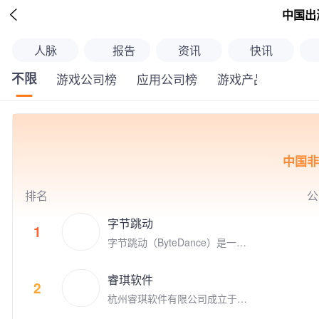

中国出
人脉
报告
资讯
快讯
不限
游戏公司榜
应用公司榜
游戏产品榜
应
中国非
排名
公
字节跳动
1
字节跳动（ByteDance）是一家
成立于2012年3月的全球科技公
司，其产品和服务已覆盖全球1
睿琪软件
50个国家和地区、75个语种。
2
杭州睿琪软件有限公司成立于2
009年，专注于用人工智能技术