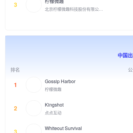
核心，我们的产品覆盖全球超过
柠檬微趣
家拥有千余名才华横溢的员工。
3
公益实践等方式，推动游戏成为
150多个国家及地区，获得了全
北京柠檬微趣科技股份有限公司
点点互动创立于2010年，从Fac
助推前沿科技发展、优秀文化弘
球超过3亿用户的广泛青睐。我
于2008年8月在北京成立，是国
ebook社交游戏到手机游戏平台
扬、创新人才孵化、社会公益增
们旨在帮助用户拓展社交关系，
家高新技术企业、中关村高新技
苹果App Store和谷歌 Google P
效的重要驱动力，为产业和社会
以直播推动用户之间进行沉浸式
术企业，并荣获2018年“首都文
lay, 点点互动一直在中国厂商全
的发展创造更多突破性与建设性
的社交互动，增强用户之间的亲
化企业30佳”、2019年北京市非
球游戏收入榜名列前茅。 点点
的价值。同时，腾讯游戏也积极
密社交关系。我们希望，用户除
公党建示范单位，以及2020年
互动的游戏品类覆盖休闲和中重
推动电子竞技产业的发展，与全
了从产品中获得娱乐消遣之外，
北京民营企业文化产业百强、中
度游戏，目标是打造高质量的跨
球合作伙伴一起共同构建开放、
通过社交互动，感知到链接、归
小企业百强、科技创新百强等荣
平台游戏，致力于给全球玩家提
协同、共荣共生的产业生态，为
属感和满足感。
中国出
誉。 公司先后推出了《时尚人
供极致的娱乐体验。 代表的自
用户创造高品质数字生活体验。
生》《超级名模》《梦幻精灵
研和发行游戏有《Family Far
谷》《梦幻蛋糕店》《冰雪奇
m》、《Family Farm Adventur
排名
公
缘：冰纷乐》《飞屋消消消》以
e》、《Idle Mafia》、《Drago
及《宾果消消消》等多款手游。
nscapes Adventure》、《小冰
Gossip Harbor
1
明星产品《宾果消消消》自201
冰传奇》、《阿瓦隆之王》、
柠檬微趣
4年上线以来累计注册用户数超
《火枪纪元》等。点点互动现在
过3.09亿，最高月度活跃用户数
隶属于上市公司世纪华通集团，
接近4,000万，用户遍及国内外
Kingshot
世纪华通是国内A股市值最高的
2
多个国家和地区，并获得过“201
游戏公司。 点点互动一直在全
点点互动
9年度中国十大最受欢迎原创移
球游戏市场积极寻找具有创新和
动游戏"等多项业内大奖。
破局能力的合作伙伴来获得共
Whiteout Survival
赢。点点互动是韩国最大的游戏
3