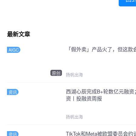
最新文章
「假外卖」产品火了，但这款会
AIGC
原创
扬帆出海
西湖心辰完成B+轮数亿元融资
资讯
资丨投融资周报
扬帆出海
TikTok和Meta被欧盟委员会约
资讯