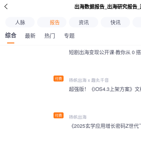

出海数据报告_出海研究报告_
人脉
报告
资讯
快讯
综合
最新
热门
专题
短剧出海变现公开课·教你从 0 
付费
扬帆出海 x 趣丸千音
付费
扬帆出海
《2025玄学应用增长密码Z世