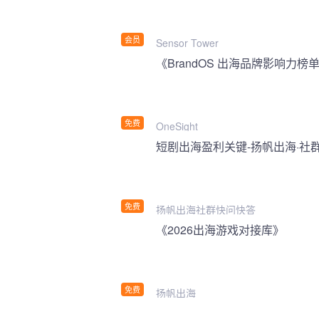
会员
Sensor Tower
《BrandOS 出海品牌影响力榜单
免费
OneSight
短剧出海盈利关键-扬帆出海·社
免费
扬帆出海社群快问快答
《2026出海游戏对接库》
免费
扬帆出海