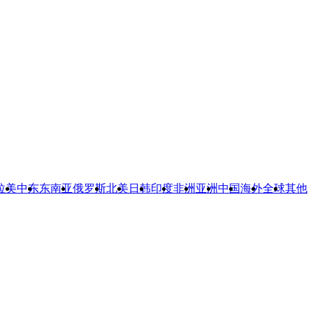
拉美
中东
东南亚
俄罗斯
北美
日韩
印度
非洲
亚洲
中国
海外
全球
其他