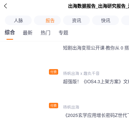

出海数据报告_出海研究报告_
人脉
报告
资讯
快讯
综合
最新
热门
专题
短剧出海变现公开课·教你从 0 
付费
扬帆出海 x 趣丸千音
付费
扬帆出海
《2025玄学应用增长密码Z世