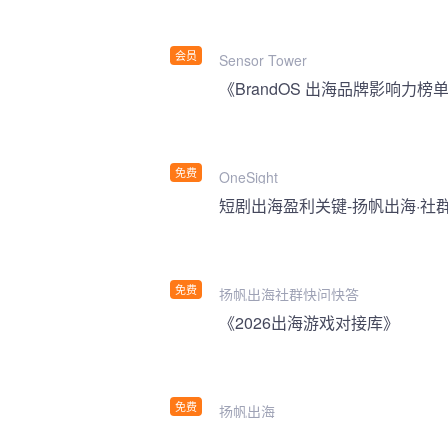
会员
Sensor Tower
《BrandOS 出海品牌影响力榜单
免费
OneSight
短剧出海盈利关键-扬帆出海·社
免费
扬帆出海社群快问快答
《2026出海游戏对接库》
免费
扬帆出海