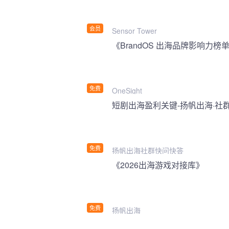
会员
Sensor Tower
《BrandOS 出海品牌影响力榜单
免费
OneSight
短剧出海盈利关键-扬帆出海·社
免费
扬帆出海社群快问快答
《2026出海游戏对接库》
免费
扬帆出海