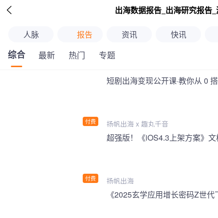

出海数据报告_出海研究报告_
人脉
报告
资讯
快讯
综合
最新
热门
专题
短剧出海变现公开课·教你从 0 
付费
扬帆出海 x 趣丸千音
付费
扬帆出海
《2025玄学应用增长密码Z世