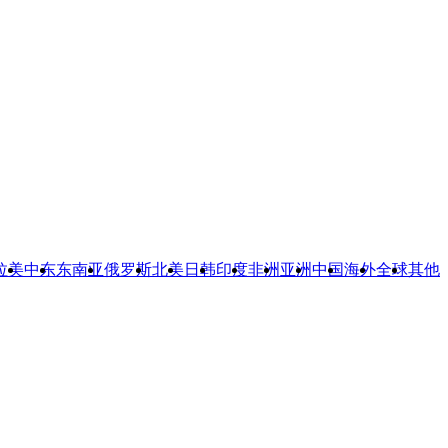
拉美
中东
东南亚
俄罗斯
北美
日韩
印度
非洲
亚洲
中国
海外
全球
其他