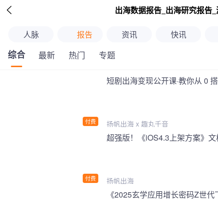

出海数据报告_出海研究报告_
人脉
报告
资讯
快讯
综合
最新
热门
专题
短剧出海变现公开课·教你从 0 
付费
扬帆出海 x 趣丸千音
付费
扬帆出海
《2025玄学应用增长密码Z世