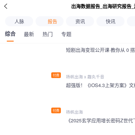

出海数据报告_出海研究报告_
人脉
报告
资讯
快讯
综合
最新
热门
专题
短剧出海变现公开课·教你从 0 
付费
扬帆出海 x 趣丸千音
付费
扬帆出海
《2025玄学应用增长密码Z世