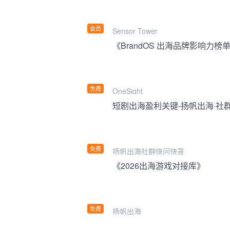
会员
Sensor Tower
《BrandOS 出海品牌影响力榜单
免费
OneSight
短剧出海盈利关键-扬帆出海·社
免费
扬帆出海社群快问快答
《2026出海游戏对接库》
免费
扬帆出海