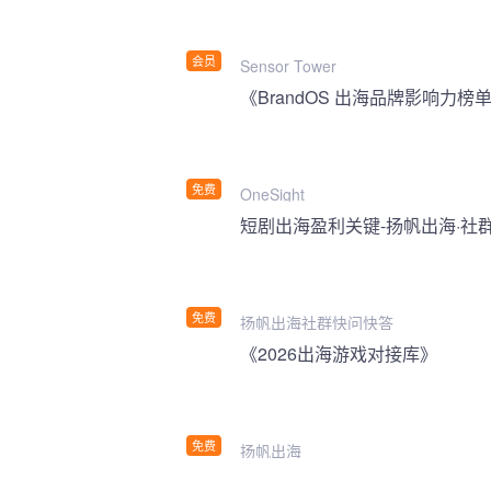
会员
Sensor Tower
《BrandOS 出海品牌影响力榜单
免费
OneSight
短剧出海盈利关键-扬帆出海·社
免费
扬帆出海社群快问快答
《2026出海游戏对接库》
免费
扬帆出海