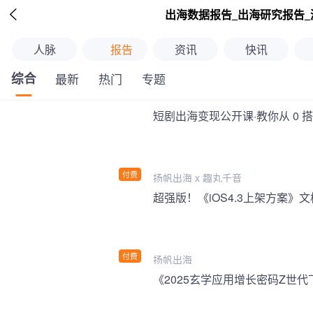

出海数据报告_出海研究报告_
人脉
报告
资讯
快讯
综合
最新
热门
专题
短剧出海变现公开课·教你从 0 
付费
扬帆出海 x 趣丸千音
付费
扬帆出海
《2025玄学应用增长密码Z世