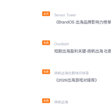
会员
Sensor Tower
《BrandOS 出海品牌影响力榜单
免费
OneSight
短剧出海盈利关键-扬帆出海·社
免费
扬帆出海社群快问快答
《2026出海游戏对接库》
免费
扬帆出海