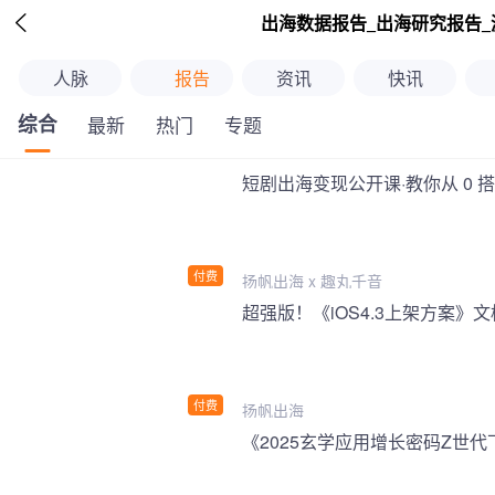

出海数据报告_出海研究报告_
人脉
报告
资讯
快讯
综合
最新
热门
专题
短剧出海变现公开课·教你从 0 
付费
扬帆出海 x 趣丸千音
付费
扬帆出海
《2025玄学应用增长密码Z世