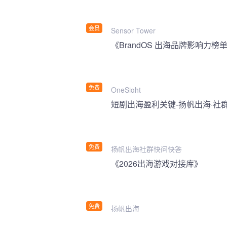
会员
Sensor Tower
《BrandOS 出海品牌影响力榜单
免费
OneSight
短剧出海盈利关键-扬帆出海·社
免费
扬帆出海社群快问快答
《2026出海游戏对接库》
免费
扬帆出海