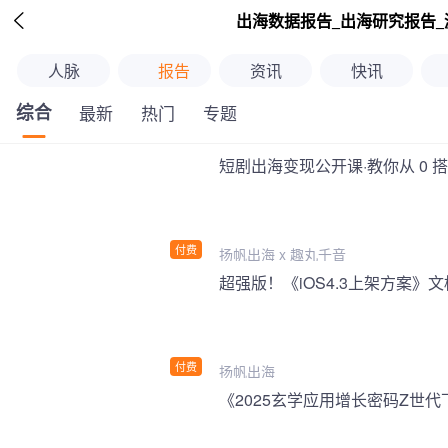

出海数据报告_出海研究报告_
人脉
报告
资讯
快讯
综合
最新
热门
专题
短剧出海变现公开课·教你从 0 
付费
扬帆出海 x 趣丸千音
付费
扬帆出海
《2025玄学应用增长密码Z世