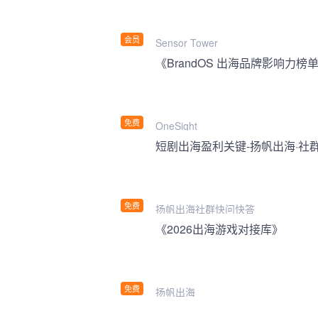
会员
Sensor Tower
《BrandOS 出海品牌影响力榜单
免费
OneSight
短剧出海盈利关键-扬帆出海·社
免费
扬帆出海社群快问快答
《2026出海游戏对接库》
免费
扬帆出海