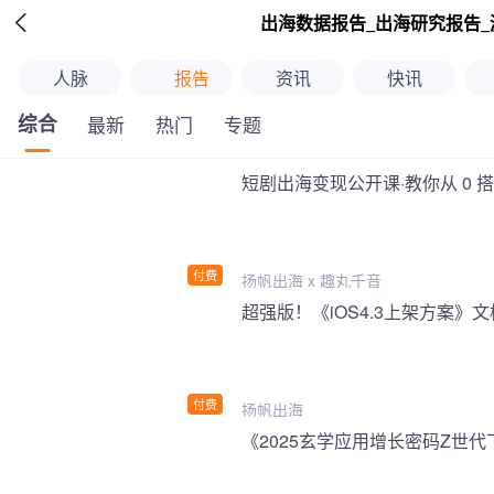

出海数据报告_出海研究报告_
人脉
报告
资讯
快讯
综合
最新
热门
专题
短剧出海变现公开课·教你从 0 
付费
扬帆出海 x 趣丸千音
付费
扬帆出海
《2025玄学应用增长密码Z世