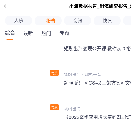

出海数据报告_出海研究报告_
人脉
报告
资讯
快讯
综合
最新
热门
专题
短剧出海变现公开课·教你从 0 
付费
扬帆出海 x 趣丸千音
付费
扬帆出海
《2025玄学应用增长密码Z世