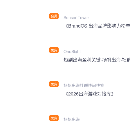
会员
Sensor Tower
《BrandOS 出海品牌影响力榜单
免费
OneSight
短剧出海盈利关键-扬帆出海·社
免费
扬帆出海社群快问快答
《2026出海游戏对接库》
免费
扬帆出海