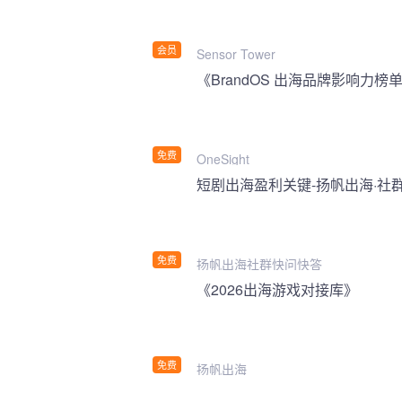
会员
Sensor Tower
《BrandOS 出海品牌影响力榜单
免费
OneSight
短剧出海盈利关键-扬帆出海·社
免费
扬帆出海社群快问快答
《2026出海游戏对接库》
免费
扬帆出海