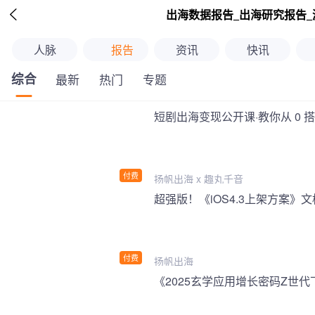

出海数据报告_出海研究报告_
人脉
报告
资讯
快讯
综合
最新
热门
专题
短剧出海变现公开课·教你从 0 
付费
扬帆出海 x 趣丸千音
付费
扬帆出海
《2025玄学应用增长密码Z世