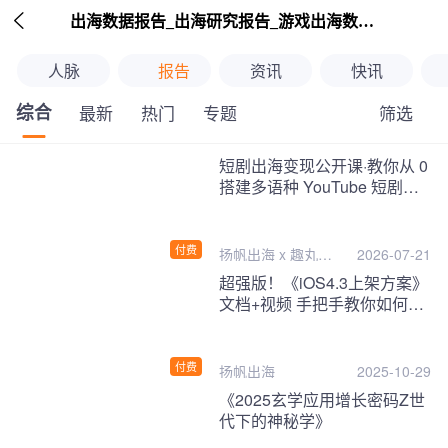

出海数据报告_出海研究报告_游戏出海数据报告_海外趋势分析-扬帆出海
人脉
报告
资讯
快讯
综合
筛选
最新
热门
专题
继续下拉刷新
短剧出海变现公开课·教你从 0
搭建多语种 YouTube 短剧频
道，把海外流量变现为第二收
入！
付费
扬帆出海 x 趣丸千
2026-07-21
音
超强版！《iOS4.3上架方案》
文档+视频 手把手教你如何一
次性过审！
付费
扬帆出海
2025-10-29
《2025玄学应用增长密码Z世
代下的神秘学》