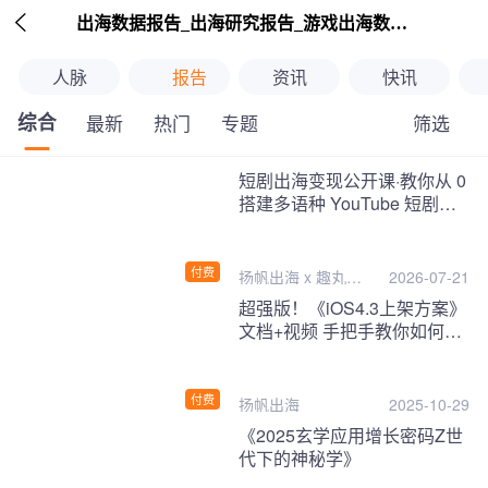

出海数据报告_出海研究报告_游戏出海数据报告_海外趋势分析-扬帆出海
人脉
报告
资讯
快讯
综合
筛选
最新
热门
专题
继续下拉刷新
短剧出海变现公开课·教你从 0
搭建多语种 YouTube 短剧频
道，把海外流量变现为第二收
入！
付费
扬帆出海 x 趣丸千
2026-07-21
音
超强版！《iOS4.3上架方案》
文档+视频 手把手教你如何一
次性过审！
付费
扬帆出海
2025-10-29
《2025玄学应用增长密码Z世
代下的神秘学》