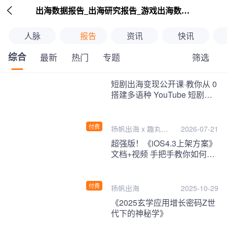

出海数据报告_出海研究报告_游戏出海数据报告_海外趋势分析-扬帆出海
人脉
报告
资讯
快讯
综合
筛选
最新
热门
专题
继续下拉刷新
短剧出海变现公开课·教你从 0
搭建多语种 YouTube 短剧频
道，把海外流量变现为第二收
入！
付费
扬帆出海 x 趣丸千
2026-07-21
音
超强版！《iOS4.3上架方案》
文档+视频 手把手教你如何一
次性过审！
付费
扬帆出海
2025-10-29
《2025玄学应用增长密码Z世
代下的神秘学》