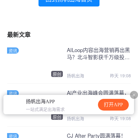
最新文章
AILoop内容出海营销再出黑
资讯
马？北斗智影获千万级投
资，粉丝和ARR均破亿
原创
扬帆出海
昨天 19:08
AI产业出海峰会圆满落幕，
资讯
一线操盘手共探全球化增长
扬帆出海APP
打开APP
路径
一站式满足出海需求
原创
扬帆出海
昨天 19:08
CJ After Party圆满落幕！
资讯